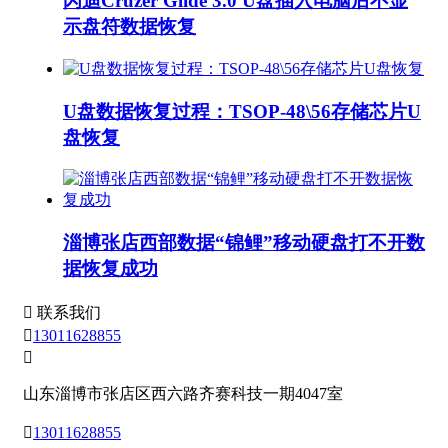
闪迪Cruzer Glide 3.0 U盘插入电脑后不显
示盘符数据恢复
U盘数据恢复过程：TSOP-48\56存储芯片U
盘恢复
淄博张店西部数据“锦鲤”移动硬盘打不开数
据恢复成功

联系我们

13011628855

山东淄博市张店区西六路齐赛科技一期4047室

13011628855