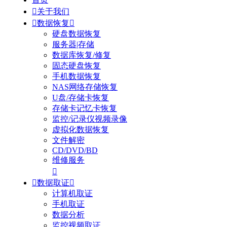

关于我们

数据恢复

硬盘数据恢复
服务器|存储
数据库恢复/修复
固态硬盘恢复
手机数据恢复
NAS网络存储恢复
U盘/存储卡恢复
存储卡记忆卡恢复
监控/记录仪视频录像
虚拟化数据恢复
文件解密
CD/DVD/BD
维修服务


数据取证

计算机取证
手机取证
数据分析
监控视频取证