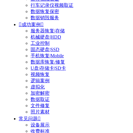
行车记录仪视频取证
数据恢复保密
数据销毁服务

成功案例

服务器恢复|存储
机械硬盘|HDD
工业控制
固态硬盘|SSD
手机恢复|Mobile
数据库恢复/修复
U盘|存储卡|SD卡
视频恢复
逻辑案例
虚拟化
加密解密
数据取证
文件修复
照片素材
常见问题

设备展示
收费标准