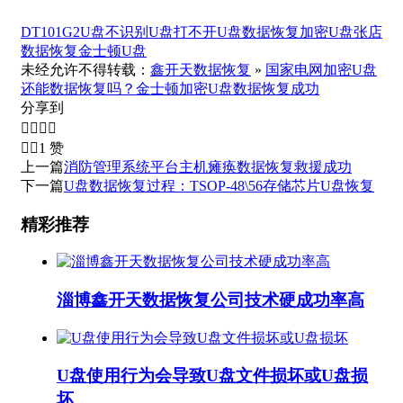
DT101G2
U盘不识别
U盘打不开
U盘数据恢复
加密U盘
张店
数据恢复
金士顿U盘
未经允许不得转载：
鑫开天数据恢复
»
国家电网加密U盘
还能数据恢复吗？金士顿加密U盘数据恢复成功
分享到






1
赞
上一篇
消防管理系统平台主机瘫痪数据恢复救援成功
下一篇
U盘数据恢复过程：TSOP-48\56存储芯片U盘恢复
精彩推荐
淄博鑫开天数据恢复公司技术硬成功率高
U盘使用行为会导致U盘文件损坏或U盘损
坏