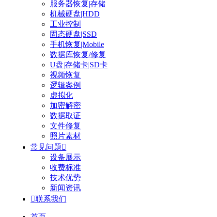
服务器恢复|存储
机械硬盘|HDD
工业控制
固态硬盘|SSD
手机恢复|Mobile
数据库恢复/修复
U盘|存储卡|SD卡
视频恢复
逻辑案例
虚拟化
加密解密
数据取证
文件修复
照片素材
常见问题

设备展示
收费标准
技术优势
新闻资讯

联系我们
首页