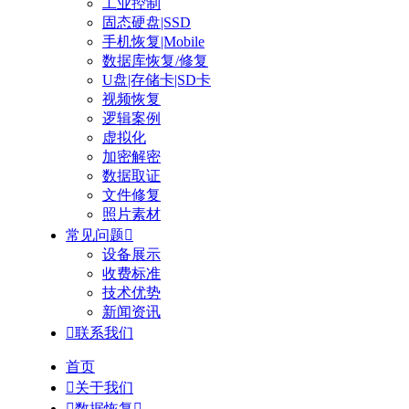
工业控制
固态硬盘|SSD
手机恢复|Mobile
数据库恢复/修复
U盘|存储卡|SD卡
视频恢复
逻辑案例
虚拟化
加密解密
数据取证
文件修复
照片素材
常见问题

设备展示
收费标准
技术优势
新闻资讯

联系我们
首页

关于我们

数据恢复
