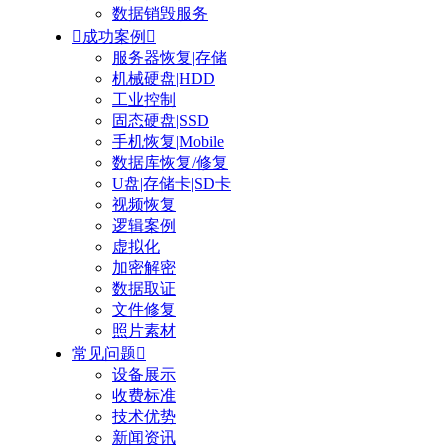
数据销毁服务

成功案例

服务器恢复|存储
机械硬盘|HDD
工业控制
固态硬盘|SSD
手机恢复|Mobile
数据库恢复/修复
U盘|存储卡|SD卡
视频恢复
逻辑案例
虚拟化
加密解密
数据取证
文件修复
照片素材
常见问题

设备展示
收费标准
技术优势
新闻资讯