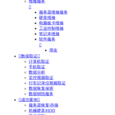
维修服务

服务器维修服务
硬盘维修
电脑板卡维修
工业控制维修
笔记本维修
软件服务

用友

数据取证

计算机取证
手机取证
数据分析
监控视频取证
行车记录仪视频取证
数据恢复保密
数据销毁服务

成功案例

服务器恢复|存储
机械硬盘|HDD