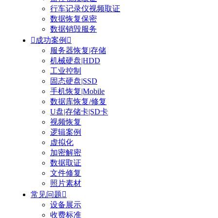
行车记录仪视频取证
数据恢复保密
数据销毁服务

成功案例

服务器恢复|存储
机械硬盘|HDD
工业控制
固态硬盘|SSD
手机恢复|Mobile
数据库恢复/修复
U盘|存储卡|SD卡
视频恢复
逻辑案例
虚拟化
加密解密
数据取证
文件修复
照片素材
常见问题

设备展示
收费标准