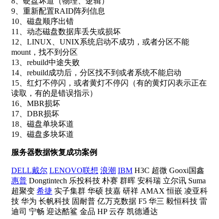
8、硬盘坏道（物理、逻辑）
9、重新配置RAID阵列信息
10、磁盘顺序出错
11、动态磁盘数据库丢失或损坏
12、LINUX、UNIX系统启动不成功，或者分区不能
mount，找不到分区
13、rebuild中途失败
14、rebuild成功后，分区找不到或者系统不能启动
15、红灯不停闪，或者黄灯不停闪（有的黄灯闪表示正在
读取，有的是错误指示）
16、MBR损坏
17、DBR损坏
18、磁盘单块坏道
19、磁盘多块坏道
服务器数据恢复成功案例
DELL戴尔
LENOVO联想
浪潮
IBM
H3C 超微 Gooxi国鑫
惠普
Dongtintech 乐投科技 朴赛 群晖 安科瑞 立尔讯 Suma
超聚变
希捷
实子集群 华硕 技嘉 研祥 AMAX 恒嵌 凌亚科
技 华为 长帆科技 固耐普 亿万克数据 F5 华三 毅恒科技 雷
迪司 宁畅 迎达酷鲨 金品 HP 云存 凯德通达