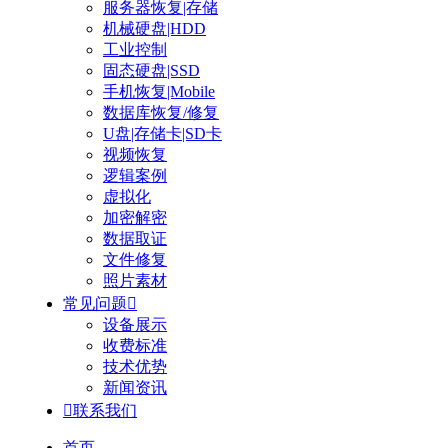
服务器恢复|存储
机械硬盘|HDD
工业控制
固态硬盘|SSD
手机恢复|Mobile
数据库恢复/修复
U盘|存储卡|SD卡
视频恢复
逻辑案例
虚拟化
加密解密
数据取证
文件修复
照片素材
常见问题

设备展示
收费标准
技术优势
新闻资讯

联系我们
首页