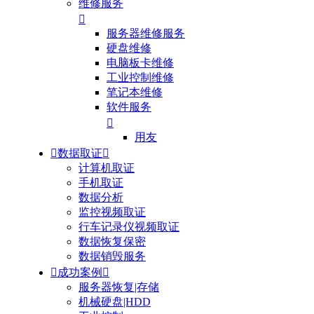
维修服务

服务器维修服务
硬盘维修
电脑板卡维修
工业控制维修
笔记本维修
软件服务

用友

数据取证

计算机取证
手机取证
数据分析
监控视频取证
行车记录仪视频取证
数据恢复保密
数据销毁服务

成功案例

服务器恢复|存储
机械硬盘|HDD