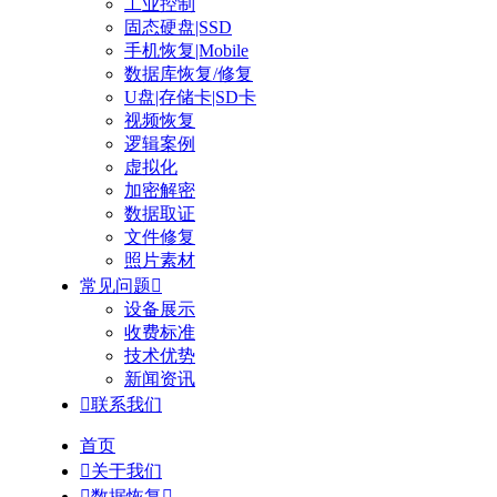
工业控制
固态硬盘|SSD
手机恢复|Mobile
数据库恢复/修复
U盘|存储卡|SD卡
视频恢复
逻辑案例
虚拟化
加密解密
数据取证
文件修复
照片素材
常见问题

设备展示
收费标准
技术优势
新闻资讯

联系我们
首页

关于我们

数据恢复
