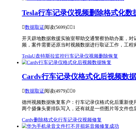
Tesla行车记录仪视频删除格式化

数据取证
阅读(5699)


1
开天辟地数据救援实验室帮助交通警察协助办案，对
频，案件需要还原当时视频数据进行取证工作，工程师
Tesla
U盘
特斯拉
监控
行车记录仪
视频删除恢复
Cardv行车记录仪格式化后视频数

数据取证
阅读(4979)


0
德州视频数据恢复客户：行车记录仪格式化后重新使
两个摄像头要排队写入，还有就是一些图片等文件也需要
Cardv
删除
格式化
行车记录仪
视频修复