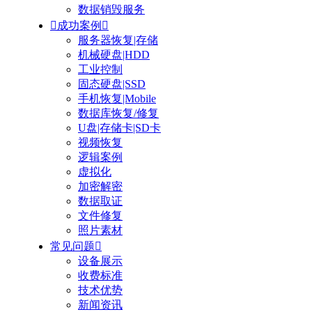
数据销毁服务

成功案例

服务器恢复|存储
机械硬盘|HDD
工业控制
固态硬盘|SSD
手机恢复|Mobile
数据库恢复/修复
U盘|存储卡|SD卡
视频恢复
逻辑案例
虚拟化
加密解密
数据取证
文件修复
照片素材
常见问题

设备展示
收费标准
技术优势
新闻资讯