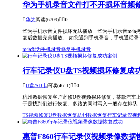
华为手机录音文件打不开损坏音频

华为
阅读(6709)


0
华为手机录音文件损坏无法播放，华为手机录音m4
复后数据完美播放。 如您遇到手机录音，手机通话录音
m4a
华为手机
录音修复
手机录音
行车记录仪U盘TS视频损坏修复成

U盘/SD卡
阅读(4611)


0
杭州数据恢复客户寄修U盘视频损坏修复，某款汽车
于是找到们进行恢复。多路的同时写入一般存在排队，
TS视频修复
U盘数据恢复
杭州数据恢复
行车记录仪
视
惠普F860行车记录仪视频录像数据