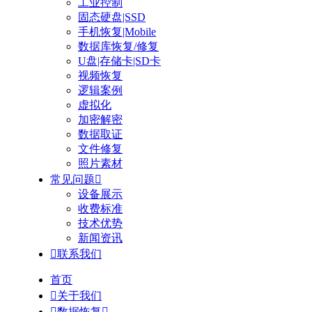
工业控制
固态硬盘|SSD
手机恢复|Mobile
数据库恢复/修复
U盘|存储卡|SD卡
视频恢复
逻辑案例
虚拟化
加密解密
数据取证
文件修复
照片素材
常见问题

设备展示
收费标准
技术优势
新闻资讯

联系我们
首页

关于我们

数据恢复
