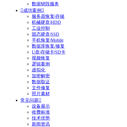
数据销毁服务

成功案例

服务器恢复|存储
机械硬盘|HDD
工业控制
固态硬盘|SSD
手机恢复|Mobile
数据库恢复/修复
U盘|存储卡|SD卡
视频恢复
逻辑案例
虚拟化
加密解密
数据取证
文件修复
照片素材
常见问题

设备展示
收费标准
技术优势
新闻资讯