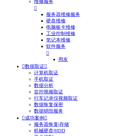
维修服务

服务器维修服务
硬盘维修
电脑板卡维修
工业控制维修
笔记本维修
软件服务

用友

数据取证

计算机取证
手机取证
数据分析
监控视频取证
行车记录仪视频取证
数据恢复保密
数据销毁服务

成功案例

服务器恢复|存储
机械硬盘|HDD