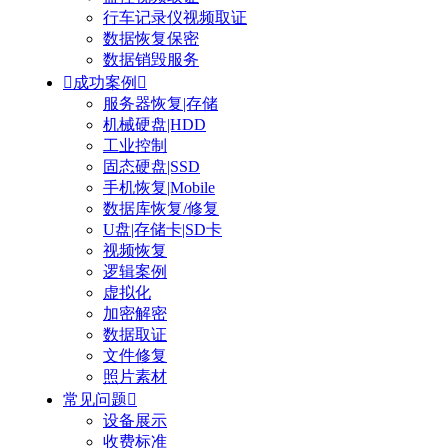
行车记录仪视频取证
数据恢复保密
数据销毁服务

成功案例

服务器恢复|存储
机械硬盘|HDD
工业控制
固态硬盘|SSD
手机恢复|Mobile
数据库恢复/修复
U盘|存储卡|SD卡
视频恢复
逻辑案例
虚拟化
加密解密
数据取证
文件修复
照片素材
常见问题

设备展示
收费标准