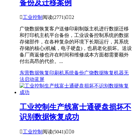
备份及迁移案例

工业控制
阅读(2771)


2
广饶数据恢复客户送修印刷制版主机进行数据迁移
和打印机主机平台备份，工业设备控制系统的数据
存储部件，在各种复杂的环境下长期运行，其系统
存储的核心(机械，电子硬盘)，也易老化损坏。送设
备厂商返修也许在时间和维修成本方面都需要额外
付出高昂的代价。...
东营数据恢复
印刷机系统备份
广饶数据恢复
机器无
法启动
蓝屏
工业控制生产线富士通硬盘损坏不
识别数据恢复成功

工业控制
阅读(5041)


0