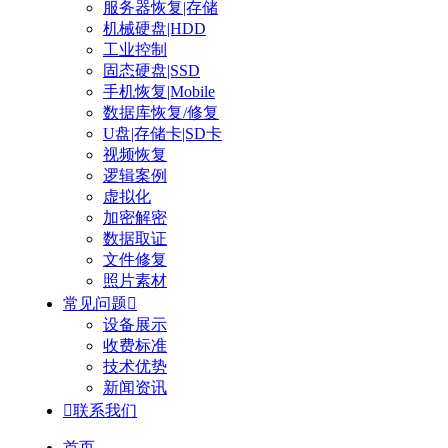
服务器恢复|存储
机械硬盘|HDD
工业控制
固态硬盘|SSD
手机恢复|Mobile
数据库恢复/修复
U盘|存储卡|SD卡
视频恢复
逻辑案例
虚拟化
加密解密
数据取证
文件修复
照片素材
常见问题

设备展示
收费标准
技术优势
新闻资讯

联系我们
首页