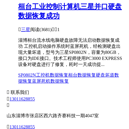
桓台工业控制计算机三星并口硬盘
数据恢复成功

三星
阅读(3681)


1
淄博桓台流水线电脑硬盘故障无法启动数据恢复成
功 工控机启动操作系统时蓝屏死机，经检测硬盘出
现大量坏道，型号为三星SP0802N，容量为80GB，
接口为IDE接口。技术工程师使用PC3000 EXPRESS
设备对硬盘进行了修复，耗时一天成功提...
SP0802N
工控机数据恢复
桓台数据恢复
硬盘坏道数
据恢复
蓝屏死机数据恢复

联系我们

13011628855

山东淄博市张店区西六路齐赛科技一期4047室

13011628855