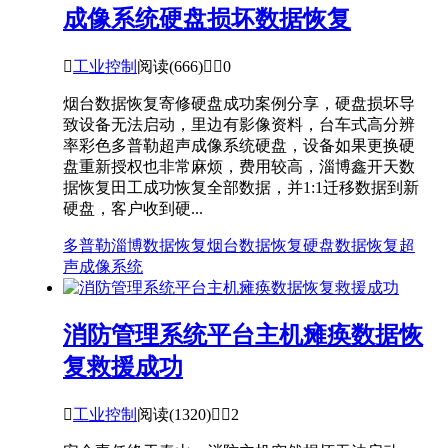
成像系统硬盘损坏数据恢复

工业控制
阅读(666)


0
烟台数据恢复寄修硬盘成功案例分享，硬盘损坏导
致设备无法启动，里边有影像资料，台车式高分辨
率彩色多普勒超声成像系统硬盘，设备如果更换硬
盘重新授权也非常麻烦，费用较高，淄博鑫开天数
据恢复田工成功恢复全部数据，并1:1迁移数据到新
硬盘，客户收到硬...
多普勒
淄博数据恢复
烟台数据恢复
硬盘数据恢复
超
声成像系统
消防管理系统平台主机瘫痪数据恢
复救援成功

工业控制
阅读(1320)


2