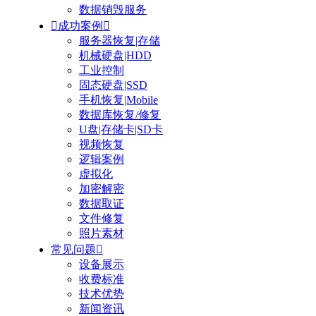
数据销毁服务

成功案例

服务器恢复|存储
机械硬盘|HDD
工业控制
固态硬盘|SSD
手机恢复|Mobile
数据库恢复/修复
U盘|存储卡|SD卡
视频恢复
逻辑案例
虚拟化
加密解密
数据取证
文件修复
照片素材
常见问题

设备展示
收费标准
技术优势
新闻资讯