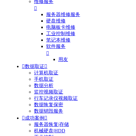
维修服务

服务器维修服务
硬盘维修
电脑板卡维修
工业控制维修
笔记本维修
软件服务

用友

数据取证

计算机取证
手机取证
数据分析
监控视频取证
行车记录仪视频取证
数据恢复保密
数据销毁服务

成功案例

服务器恢复|存储
机械硬盘|HDD