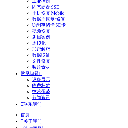
工业控制
固态硬盘|SSD
手机恢复|Mobile
数据库恢复/修复
U盘|存储卡|SD卡
视频恢复
逻辑案例
虚拟化
加密解密
数据取证
文件修复
照片素材
常见问题

设备展示
收费标准
技术优势
新闻资讯

联系我们
首页

关于我们

数据恢复
