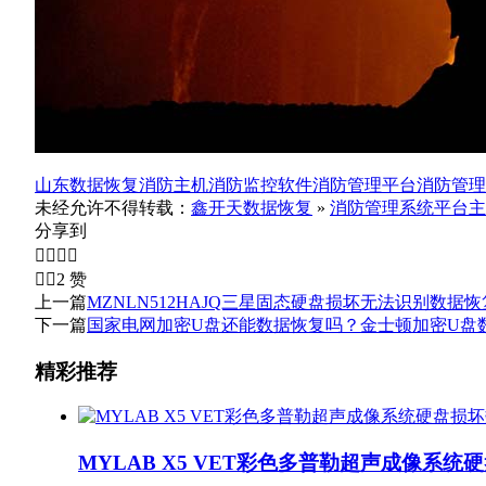
山东数据恢复
消防主机
消防监控软件
消防管理平台
消防管理
未经允许不得转载：
鑫开天数据恢复
»
消防管理系统平台主
分享到






2
赞
上一篇
MZNLN512HAJQ三星固态硬盘损坏无法识别数据
下一篇
国家电网加密U盘还能数据恢复吗？金士顿加密U盘
精彩推荐
MYLAB X5 VET彩色多普勒超声成像系