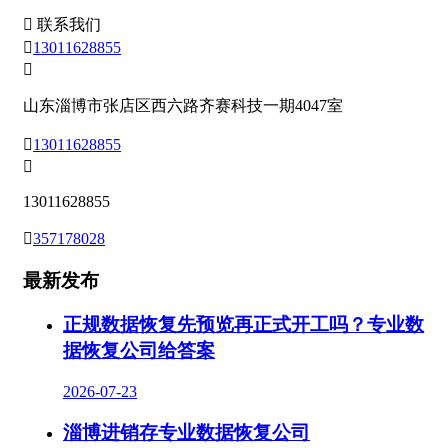

联系我们

13011628855

山东淄博市张店区西六路齐赛科技一期4047室

13011628855

13011628855

357178028
最新发布
正规数据恢复先预览再正式开工吗？专业数
据恢复公司给答案
2026-07-23
淄博进销存专业数据恢复公司