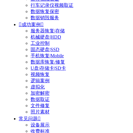
行车记录仪视频取证
数据恢复保密
数据销毁服务

成功案例

服务器恢复|存储
机械硬盘|HDD
工业控制
固态硬盘|SSD
手机恢复|Mobile
数据库恢复/修复
U盘|存储卡|SD卡
视频恢复
逻辑案例
虚拟化
加密解密
数据取证
文件修复
照片素材
常见问题

设备展示
收费标准