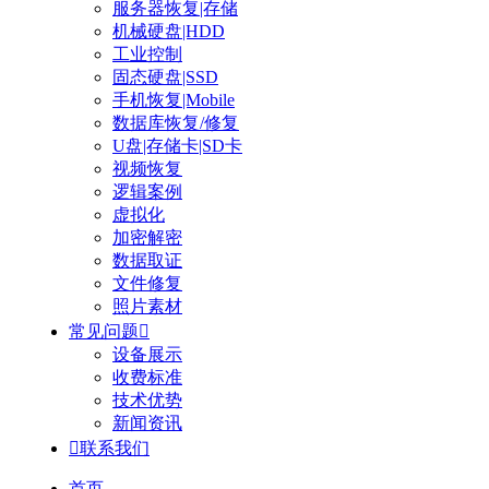
服务器恢复|存储
机械硬盘|HDD
工业控制
固态硬盘|SSD
手机恢复|Mobile
数据库恢复/修复
U盘|存储卡|SD卡
视频恢复
逻辑案例
虚拟化
加密解密
数据取证
文件修复
照片素材
常见问题

设备展示
收费标准
技术优势
新闻资讯

联系我们
首页