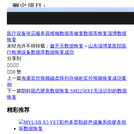
医疗设备
张店服务器维修
数据库修复
数据库恢复
淄博数据
恢复
未经允许不得转载：
鑫开天数据恢复
»
山东淄博某医院医
疗检测设备数据库数据恢复成功
分享到






0
赞
上一篇
海康监控视频磁盘阵列存储柜监控视频恢复成功案
例
下一篇
朗科固态硬盘数据恢复 SM2258XT无法识别的数据
恢复
精彩推荐