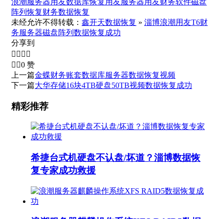
浪潮服务器
用友数据库恢复
用友服务器
用友财务软件
磁盘
阵列恢复
财务数据恢复
未经允许不得转载：
鑫开天数据恢复
»
淄博浪潮用友T6财
务服务器磁盘阵列数据恢复成功
分享到






0
赞
上一篇
金蝶财务账套数据库服务器数据恢复视频
下一篇
大华存储16块4TB硬盘50TB视频数据恢复成功
精彩推荐
希捷台式机硬盘不认盘/坏道？淄博数据恢
复专家成功救援