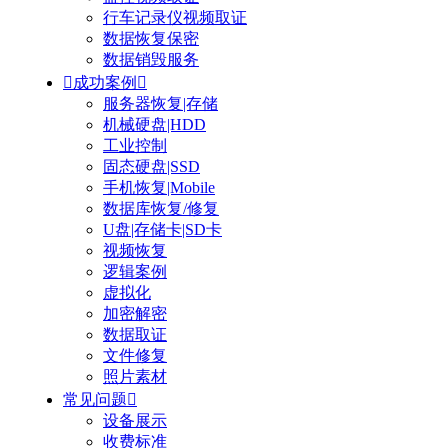
行车记录仪视频取证
数据恢复保密
数据销毁服务

成功案例

服务器恢复|存储
机械硬盘|HDD
工业控制
固态硬盘|SSD
手机恢复|Mobile
数据库恢复/修复
U盘|存储卡|SD卡
视频恢复
逻辑案例
虚拟化
加密解密
数据取证
文件修复
照片素材
常见问题

设备展示
收费标准