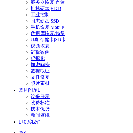
服务器恢复|存储
机械硬盘|HDD
工业控制
固态硬盘|SSD
手机恢复|Mobile
数据库恢复/修复
U盘|存储卡|SD卡
视频恢复
逻辑案例
虚拟化
加密解密
数据取证
文件修复
照片素材
常见问题

设备展示
收费标准
技术优势
新闻资讯

联系我们
首页