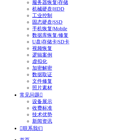
服务器恢复|存储
机械硬盘|HDD
工业控制
固态硬盘|SSD
手机恢复|Mobile
数据库恢复/修复
U盘|存储卡|SD卡
视频恢复
逻辑案例
虚拟化
加密解密
数据取证
文件修复
照片素材
常见问题

设备展示
收费标准
技术优势
新闻资讯

联系我们
首页