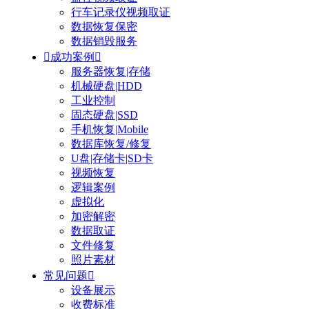
行车记录仪视频取证
数据恢复保密
数据销毁服务

成功案例

服务器恢复|存储
机械硬盘|HDD
工业控制
固态硬盘|SSD
手机恢复|Mobile
数据库恢复/修复
U盘|存储卡|SD卡
视频恢复
逻辑案例
虚拟化
加密解密
数据取证
文件修复
照片素材
常见问题

设备展示
收费标准