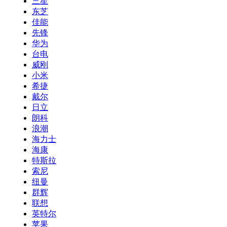
三星
东芝
佳能
先锋
华为
台电
威刚
小米
希捷
戴尔
日立
朗科
浪潮
海力士
海康
特斯拉
索尼
纽曼
群辉
联想
英特尔
苹果