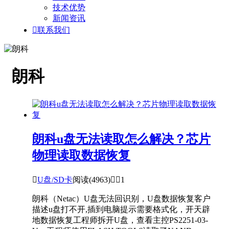
技术优势
新闻资讯

联系我们
朗科
朗科u盘无法读取怎么解决？芯片
物理读取数据恢复

U盘/SD卡
阅读(4963)


1
朗科（Netac）U盘无法回识别，U盘数据恢复客户
描述u盘打不开,插到电脑提示需要格式化，开天辟
地数据恢复工程师拆开U盘，查看主控PS2251-03-