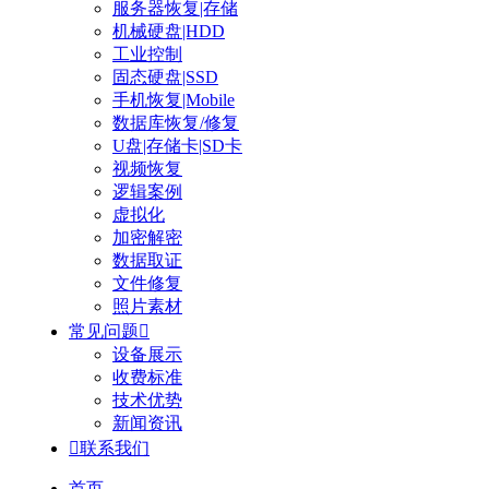
服务器恢复|存储
机械硬盘|HDD
工业控制
固态硬盘|SSD
手机恢复|Mobile
数据库恢复/修复
U盘|存储卡|SD卡
视频恢复
逻辑案例
虚拟化
加密解密
数据取证
文件修复
照片素材
常见问题

设备展示
收费标准
技术优势
新闻资讯

联系我们
首页