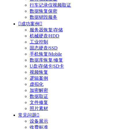
行车记录仪视频取证
数据恢复保密
数据销毁服务

成功案例

服务器恢复|存储
机械硬盘|HDD
工业控制
固态硬盘|SSD
手机恢复|Mobile
数据库恢复/修复
U盘|存储卡|SD卡
视频恢复
逻辑案例
虚拟化
加密解密
数据取证
文件修复
照片素材
常见问题

设备展示
收费标准