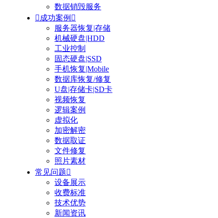
数据销毁服务

成功案例

服务器恢复|存储
机械硬盘|HDD
工业控制
固态硬盘|SSD
手机恢复|Mobile
数据库恢复/修复
U盘|存储卡|SD卡
视频恢复
逻辑案例
虚拟化
加密解密
数据取证
文件修复
照片素材
常见问题

设备展示
收费标准
技术优势
新闻资讯