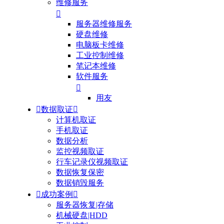
维修服务

服务器维修服务
硬盘维修
电脑板卡维修
工业控制维修
笔记本维修
软件服务

用友

数据取证

计算机取证
手机取证
数据分析
监控视频取证
行车记录仪视频取证
数据恢复保密
数据销毁服务

成功案例

服务器恢复|存储
机械硬盘|HDD