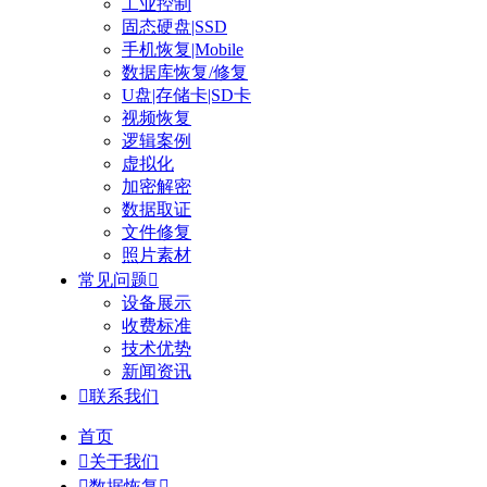
工业控制
固态硬盘|SSD
手机恢复|Mobile
数据库恢复/修复
U盘|存储卡|SD卡
视频恢复
逻辑案例
虚拟化
加密解密
数据取证
文件修复
照片素材
常见问题

设备展示
收费标准
技术优势
新闻资讯

联系我们
首页

关于我们

数据恢复
