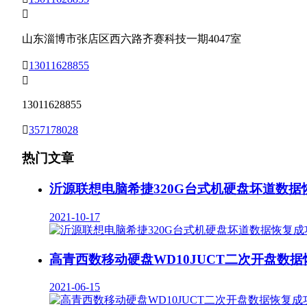

山东淄博市张店区西六路齐赛科技一期4047室

13011628855

13011628855

357178028
热门文章
沂源联想电脑希捷320G台式机硬盘坏道数据
2021-10-17
高青西数移动硬盘WD10JUCT二次开盘数
2021-06-15