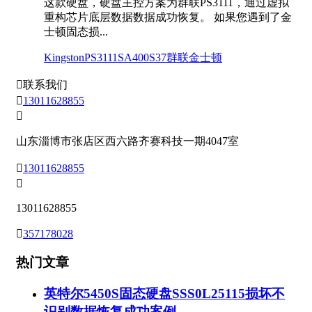
这款硬盘，硬盘主控方案为群联PS3111，通过虚拟
重构芯片底层数据数据成功恢复。 如果您遇到了金
士顿固态损...
Kingston
PS3111
SA400S37
群联
金士顿

联系我们

13011628855

山东淄博市张店区西六路齐赛科技一期4047室

13011628855

13011628855

357178028
热门文章
英特尔5450S固态硬盘SSS0L25115损坏不
识别数据恢复成功案例