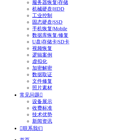
服务器恢复|存储
机械硬盘|HDD
工业控制
固态硬盘|SSD
手机恢复|Mobile
数据库恢复/修复
U盘|存储卡|SD卡
视频恢复
逻辑案例
虚拟化
加密解密
数据取证
文件修复
照片素材
常见问题

设备展示
收费标准
技术优势
新闻资讯

联系我们
首页