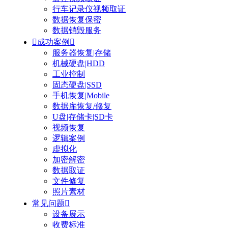
行车记录仪视频取证
数据恢复保密
数据销毁服务

成功案例

服务器恢复|存储
机械硬盘|HDD
工业控制
固态硬盘|SSD
手机恢复|Mobile
数据库恢复/修复
U盘|存储卡|SD卡
视频恢复
逻辑案例
虚拟化
加密解密
数据取证
文件修复
照片素材
常见问题

设备展示
收费标准